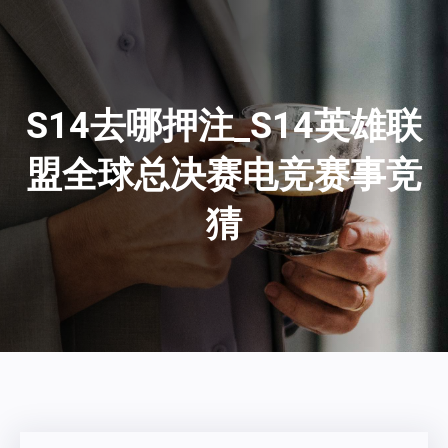
S14去哪押注_S14英雄联
盟全球总决赛电竞赛事竞
猜