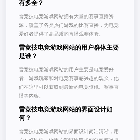
有多全？
雷竞技电竞游戏网站拥有大量的赛事直播资
源，覆盖了各类热门游戏的比赛直播，为电竞
爱好者提供了高品质的直播观赛体验。
雷竞技电竞游戏网站的用户群体主要
是谁？
雷竞技电竞游戏网站的用户主要是电竞爱好
者、游戏玩家和对电竞赛事感兴趣的观众，他
们在这里可以获取到最新的电竞资讯、赛事直
播等内容。
雷竞技电竞游戏网站的界面设计如
何？
雷竞技电竞游戏网站的界面设计简洁清晰，用