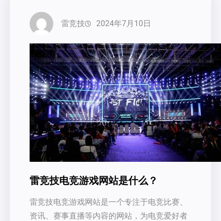
雷竞技
2024年7月10日
雷竞技电竞游戏网站是什么？
雷竞技电竞游戏网站是一个专注于电竞比赛、
资讯、赛事直播等内容的网站，为电竞爱好者