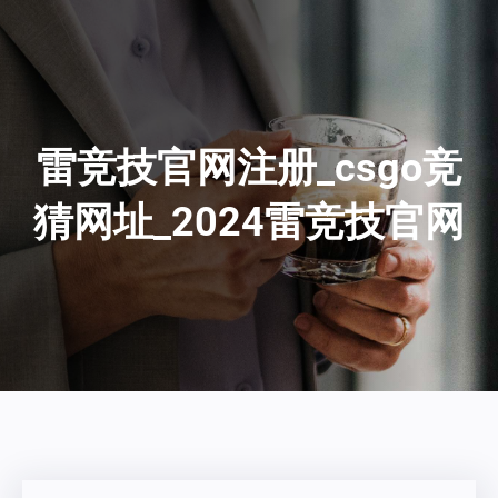
雷竞技官网注册_csgo竞
猜网址_2024雷竞技官网