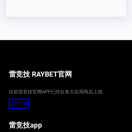
雷竞技 RAYBET官网
目前雷竞技官网APP已经在各大应用商店上线
立即下载
雷竞技app