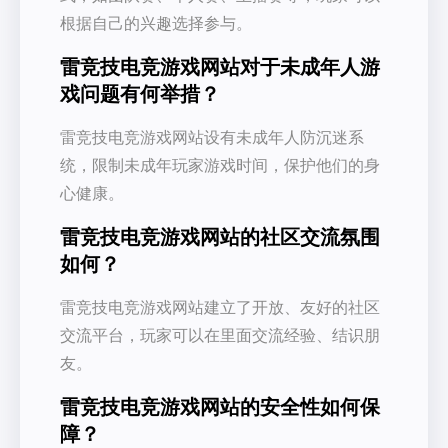
根据自己的兴趣选择参与。
雷竞技电竞游戏网站对于未成年人游
戏问题有何举措？
雷竞技电竞游戏网站设有未成年人防沉迷系
统，限制未成年玩家游戏时间，保护他们的身
心健康。
雷竞技电竞游戏网站的社区交流氛围
如何？
雷竞技电竞游戏网站建立了开放、友好的社区
交流平台，玩家可以在里面交流经验、结识朋
友。
雷竞技电竞游戏网站的安全性如何保
障？