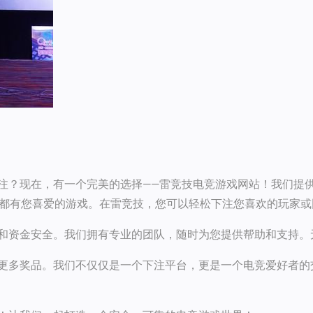
注？现在，有一个完美的选择——雷竞技电竞游戏网站！我们提
我们都有您喜爱的游戏。在雷竞技，您可以轻松下注您喜欢的玩家
和资金安全。我们拥有专业的团队，随时为您提供帮助和支持。
更多奖品。我们不仅仅是一个下注平台，更是一个电竞爱好者的