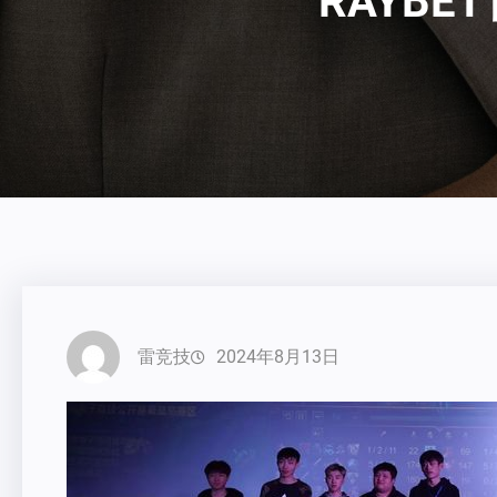
RAYBE
雷竞技
2024年8月13日