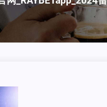
T官网_RAYBETapp_202