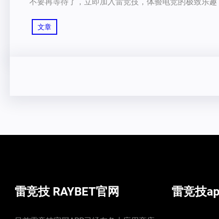
不要再等待了，立即加入雷竞技，体验电竞的极致乐趣
文章
雷竞技 RAYBET官网
雷竞技ap