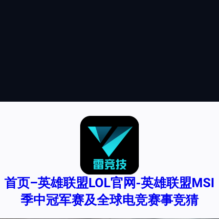
首页–英雄联盟LOL官网-英雄联盟MSI
季中冠军赛及全球电竞赛事竞猜