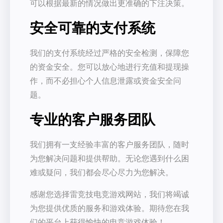
可以根据最新的情况做出更准确的下注决策。
安全可靠的支付系统
我们的支付系统经过严格的安全检测，保障您
的资金安全。您可以放心地进行充值和提现操
作，而不必担心个人信息泄露或资金安全问
题。
专业的客户服务团队
我们拥有一支经验丰富的客户服务团队，随时
为您解决问题和提供帮助。无论您遇到什么困
难或疑问，我们都会尽心尽力为您解决。
感谢您选择雷竞技电竞游戏网站，我们将竭诚
为您提供优质的服务和游戏体验。期待您在我
们的平台上获得愉快的电竞游戏体验！