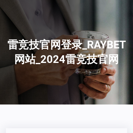
雷竞技官网登录_RAYBET
网站_2024雷竞技官网