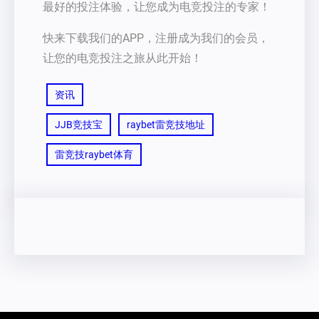
最好的投注体验，让您成为电竞投注的专家！
快来下载我们的APP，注册成为我们的会员，
让您的电竞投注之旅从此开始！
资讯
JJB竞技宝
raybet雷竞技地址
雷竞技raybet体育