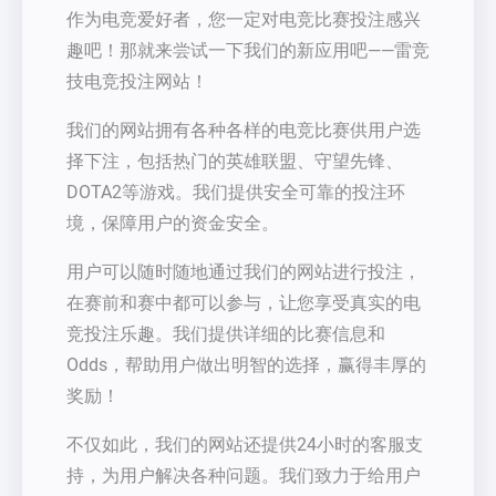
作为电竞爱好者，您一定对电竞比赛投注感兴
趣吧！那就来尝试一下我们的新应用吧——雷竞
技电竞投注网站！
我们的网站拥有各种各样的电竞比赛供用户选
择下注，包括热门的英雄联盟、守望先锋、
DOTA2等游戏。我们提供安全可靠的投注环
境，保障用户的资金安全。
用户可以随时随地通过我们的网站进行投注，
在赛前和赛中都可以参与，让您享受真实的电
竞投注乐趣。我们提供详细的比赛信息和
Odds，帮助用户做出明智的选择，赢得丰厚的
奖励！
不仅如此，我们的网站还提供24小时的客服支
持，为用户解决各种问题。我们致力于给用户