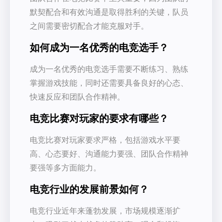
默契配合和有效沟通是取得胜利的关键，队员
之间需要密切配合才能克服对手。
如何成为一名优秀的电竞选手？
成为一名优秀的电竞选手需要不断练习、熟练
掌握游戏技能，同时还需要具备良好的心态、
快速反应和团队合作精神。
电竞比赛对玩家的要求有哪些？
电竞比赛对玩家要求严格，包括游戏水平要
高、心态要好、沟通能力要强、团队合作精神
要强等多方面能力。
电竞行业的发展前景如何？
电竞行业近年来蓬勃发展，市场规模逐渐扩