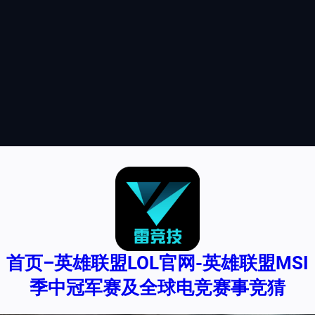
首页–英雄联盟LOL官网-英雄联盟MSI
季中冠军赛及全球电竞赛事竞猜