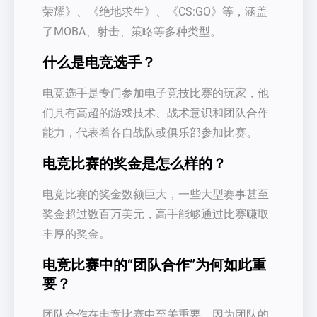
荣耀》、《绝地求生》、《CS:GO》等，涵盖
了MOBA、射击、策略等多种类型。
什么是电竞选手？
电竞选手是专门参加电子竞技比赛的玩家，他
们具有高超的游戏技术、战术意识和团队合作
能力，代表着各自战队或俱乐部参加比赛。
电竞比赛的奖金是怎么样的？
电竞比赛的奖金数额巨大，一些大型赛事甚至
奖金超过数百万美元，高手能够通过比赛赚取
丰厚的奖金。
电竞比赛中的“团队合作”为何如此重
要？
团队合作在电竞比赛中至关重要，因为团队的