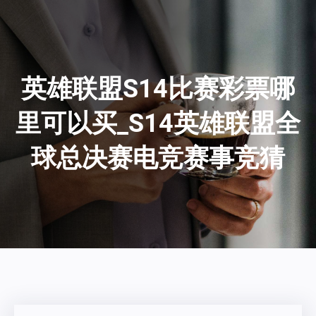
英雄联盟S14比赛彩票哪
里可以买_S14英雄联盟全
球总决赛电竞赛事竞猜