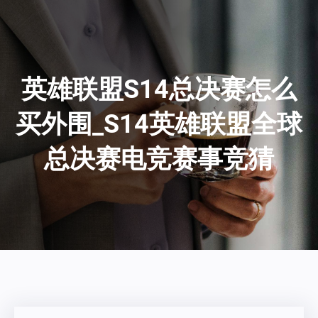
英雄联盟S14总决赛怎么
买外围_S14英雄联盟全球
总决赛电竞赛事竞猜