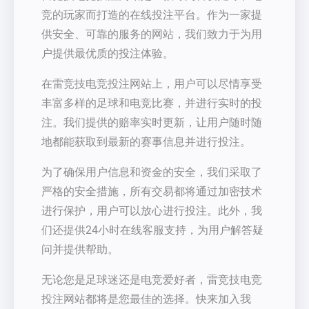
竞的玩家而打造的在线投注平台。作为一家提
供安全、可靠的服务的网站，我们致力于为用
户提供最优质的投注体验。
在雷竞技电竞投注网站上，用户可以尽情享受
丰富多样的足球和电竞比赛，并进行实时的投
注。我们提供的赔率实时更新，让用户随时随
地都能获取到最新的赛事信息并进行投注。
为了确保用户信息和资金的安全，我们采取了
严格的安全措施，所有交易都将通过加密技术
进行保护，用户可以放心进行投注。此外，我
们还提供24小时在线客服支持，为用户解答疑
问并提供帮助。
无论您是足球迷还是电竞爱好者，雷竞技电竞
投注网站都将是您最佳的选择。快来加入我